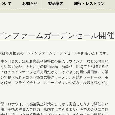
ついて
お知らせ
製品案内
施設・レストラン
ンデンファームガーデンセール開催
2日間は毎月恒例のトンデンファームガーデンセールを開催いたします。
和牛をはじめ、江別豚商品や超特価の袋入りウインナーなどのお買い
ない限定商品、今月だけの特価商品・新商品、BBQでも活躍する焼
らではのラインナップと直売店だからこそできるお買い得価格にて販
インで食べられるコスパ抜群の醤油ラーメン、炭焼きソーセージ、モ
焼き餃子、フライドチキン、スモークチキン丸焼き、炭焼き鶏などな
！
新型コロナウイルス感染防止対策をしっかり実施したうえで開催をい
着用、手指の消毒のご協力、店内ではできる限り小声での会話にご協
場合はお待ちいただく場合もございますので、あらかじめご理解とご